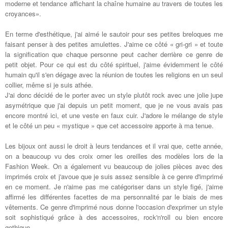
moderne et tendance affichant la chaîne humaine au travers de toutes les
croyances».
En terme d'esthétique, j'ai aimé le sautoir pour ses petites breloques me
faisant penser à des petites amulettes. J'aime ce côté « gri-gri » et toute
la signification que chaque personne peut cacher derrière ce genre de
petit objet. Pour ce qui est du côté spirituel, j'aime évidemment le côté
humain qu'il s'en dégage avec la réunion de toutes les religions en un seul
collier, même si je suis athée.
J'ai donc décidé de le porter avec un style plutôt rock avec une jolie jupe
asymétrique que j'ai depuis un petit moment, que je ne vous avais pas
encore montré ici, et une veste en faux cuir. J'adore le mélange de style
et le côté un peu « mystique » que cet accessoire apporte à ma tenue.
Les bijoux ont aussi le droit à leurs tendances et il vrai que, cette année,
on a beaucoup vu des croix orner les oreilles des modèles lors de la
Fashion Week. On a également vu beaucoup de jolies pièces avec des
imprimés croix et j'avoue que je suis assez sensible à ce genre d'imprimé
en ce moment. Je n'aime pas me catégoriser dans un style figé, j'aime
affirmé les différentes facettes de ma personnalité par le biais de mes
vêtements. Ce genre d'imprimé nous donne l'occasion d'exprimer un style
soit sophistiqué grâce à des accessoires, rock'n'roll ou bien encore
gothique.