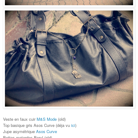
Veste en faux cui
r
M&S Mode
(old)
Top basi
q
ue
gr
is Asos Curve (déja vu
ici
)
Jupe
asymétrique
Asos
Curve
Bottes mo
tardes B
er
yl
(old)