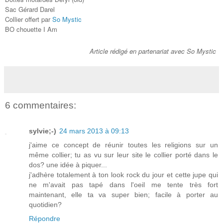
Sac Gérard Da
rel
Collier offert par
So Mystic
B
O chou
ette I A
m
Article rédigé en partenariat avec So Mystic
6 commentaires:
sylvie;-)
24 mars 2013 à 09:13
j'aime ce concept de réunir toutes les religions sur un
même collier; tu as vu sur leur site le collier porté dans le
dos? une idée à piquer...
j'adhère totalement à ton look rock du jour et cette jupe qui
ne m'avait pas tapé dans l'oeil me tente très fort
maintenant, elle ta va super bien; facile à porter au
quotidien?
Répondre