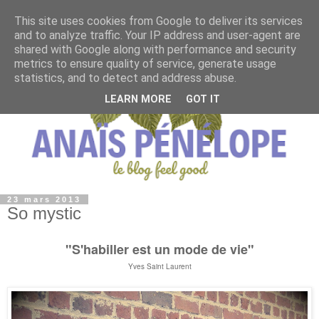
This site uses cookies from Google to deliver its services
and to analyze traffic. Your IP address and user-agent are
shared with Google along with performance and security
metrics to ensure quality of service, generate usage
statistics, and to detect and address abuse.
LEARN MORE
GOT IT
23 mars 2013
So mystic
"S'habiller est un mode de vie"
Yves Saint Laurent