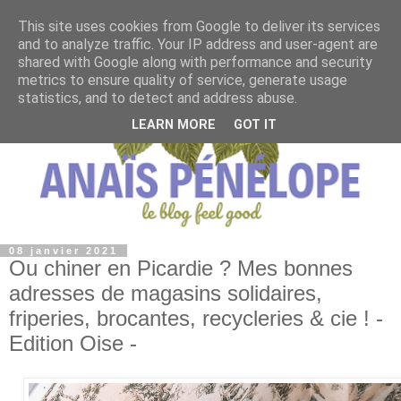
This site uses cookies from Google to deliver its services
and to analyze traffic. Your IP address and user-agent are
shared with Google along with performance and security
metrics to ensure quality of service, generate usage
statistics, and to detect and address abuse.
LEARN MORE
GOT IT
08 janvier 2021
Ou chiner en Picardie ? Mes bonnes
adresses de magasins solidaires,
friperies, brocantes, recycleries & cie ! -
Edition Oise -