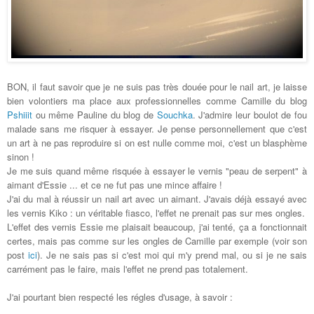
BON, il faut savoir que je ne suis pas très douée pour le nail art, je laisse
bien
volontiers
ma place aux professionnelles comme Camille du blog
Pshiiit
ou même Pauline du blog de
Souchka
. J'admire leur boulot de fou
malade
sans me risquer à essayer. Je pense personnellement que c'est
un art à ne pas reproduire si on est nulle comme moi, c'est un blasphème
sinon !
Je me suis quand même risquée à essayer le vernis "peau de serpent" à
aimant d'Essie ... et ce ne fut pas une mince affaire
!
J'ai du mal à réussir
un
nail art avec un aimant. J'avais déjà essayé avec
les vernis Kiko : un véritable fiasco, l'effet ne prenait pas sur mes ongles.
L'effet des vernis Essie me plaisait
beaucoup
, j'ai tenté, ça a fonctionnai
t
certes
, mais pas comme sur les ongles de Camille par exemple (voir son
post
ici
). Je ne sais pas si c'est moi qui m'y prend mal, ou si je ne sais
carrément pas le faire, mais l'effet ne prend pas totalement.
J'ai pourtant bien respecté les régles d'usage, à savoir :