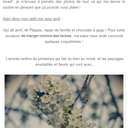
loved", je m'amuse à prendre des photos de tout ce qui me donne le
sourire en pensant que ça pourrait vous plaire !
Voici donc mon petit mix pour
a
vril
:
Qui dit
a
vril, dit Pâques, repas de famille et chocolats à gogo ! Pour cette
occasion
de manger comme des loutres
, ma
sœur
nous avait concocté
quelques coquetteries !
L'arrivée tardive du printemps qui fait du b
ien
au moral, et les paysages
ensoleillés et fleuris qui vont avec.