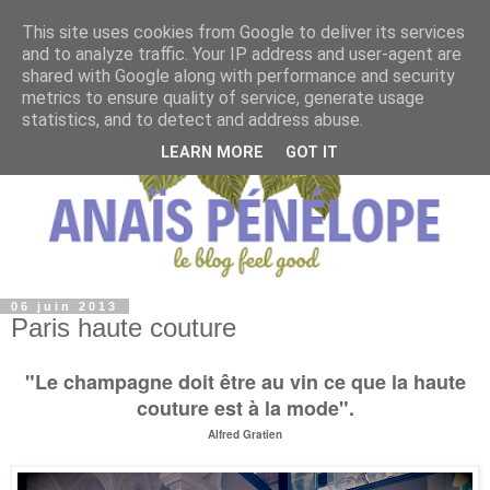
This site uses cookies from Google to deliver its services
and to analyze traffic. Your IP address and user-agent are
shared with Google along with performance and security
metrics to ensure quality of service, generate usage
statistics, and to detect and address abuse.
LEARN MORE
GOT IT
06 juin 2013
Paris haute couture
"Le champagne doit être au vin ce que la
haute
couture
est à la mode".
Alfred Gratien