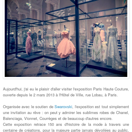
Aujourd'hui, j'ai eu le plaisir d'aller visiter l'exposition Paris Haute Couture,
ouverte depuis le 2 mars 2013 à l'Hôtel de Ville, rue Lobau, à Paris.
Organisée avec le soutien de
Swarovski
, l'exposition est tout simplement
une invitation au rêve : on peut y admirer les sublimes robes de Chanel,
Balenciaga, Vionnet, Courrèges et de beaucoup d'autres encore.
Cette exposition retrace 150 ans d'histoire de la mode à travers une
centaine de créations, pour la majeure partie jamais dévoilées au public,