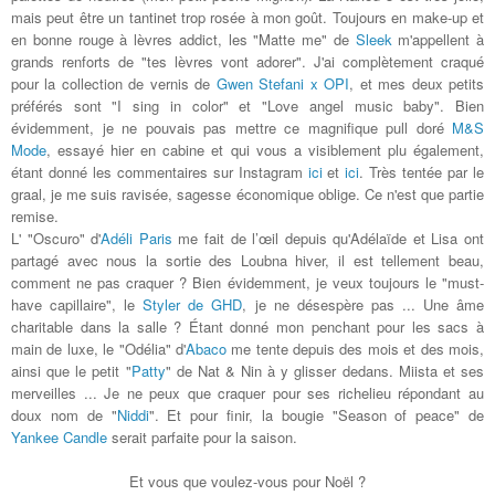
mais peut être un tantinet trop rosée à mon goût. Toujours en make-up et
en bonne rouge à lèvres addict, les "Matte me" de
Sleek
m'appellent à
grands renforts de "tes lèvres vont adorer". J'ai complètement craqué
pour la collection de vernis de
Gwen Stefani x OPI
, et mes deux petits
préférés sont "I sing in color" et "Love angel music baby". Bien
évidemment, je ne pouvais pas mettre ce magnifique pull doré
M&S
Mode
, essayé hier en cabine et qui vous a visiblement plu également,
étant donné les commentaires sur Instagram
ici
et
ici
. Très tentée par le
graal, je me suis ravisée, sagesse économique oblige. Ce n'est que partie
remise.
L' "Oscuro" d'
Adéli Paris
me fait de l’œil depuis qu'Adélaïde et Lisa ont
partagé avec nous la sortie des Loubna hiver, il est tellement beau,
comment ne pas craquer ? Bien évidemment, je veux toujours le "must-
have capillaire", le
Styler de GHD
, je ne désespère pas ... Une âme
charitable dans la salle ? Étant donné mon penchant pour les sacs à
main de luxe, le "Odélia" d'
Abaco
me tente depuis des mois et des mois,
ainsi que le petit "
Patty
" de Nat & Nin à y glisser dedans. Miista et ses
merveilles ... Je ne peux que craquer pour ses richelieu répondant au
doux nom de "
Niddi
". Et pour finir, la bougie "Season of peace" de
Yankee Candle
serait parfaite pour la saison.
Et vous que voulez-vous pour Noël ?