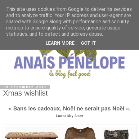
This site uses cookies from Google to deliver its services
and to analyze traffic. Your IP address and user-agent are
shared with Google along with performance and security
metrics to ensure quality of service, generate usage
statistics, and to detect and address abuse.
LEARN MORE
GOT IT
19 décembre 2013
Xmas wishlist
« Sans les cadeaux, Noël ne serait pas Noël ».
Louisa May Alcott