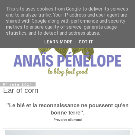
This site uses cookies from Google to deliver its services
and to analyze traffic. Your IP address and user-agent are
shared with Google along with performance and security
metrics to ensure quality of service, generate usage
statistics, and to detect and address abuse.
LEARN MORE
GOT IT
04 juin 2014
Ear of corn
"Le blé et la reconnaissance ne poussent qu'en
bonne terre".
Proverbe allemand