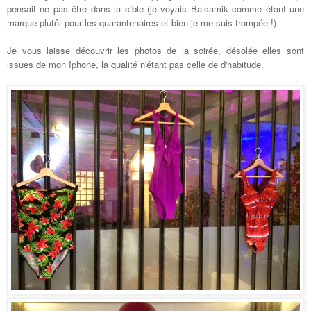
pensait ne pas être dans la cible (je voyais Balsamik comme étant une
marque plutôt pour les quarantenaires et bien je me suis trompée !).
Je vous laisse découvrir les photos de la soirée, désolée elles sont
issues de mon Iphone, la qualité n'étant pas celle de d'habitude.