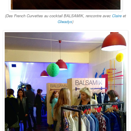
(Des French Curvettes au cocktail BALSAMIK, rencontre avec
Claire
et
Glwadys
)