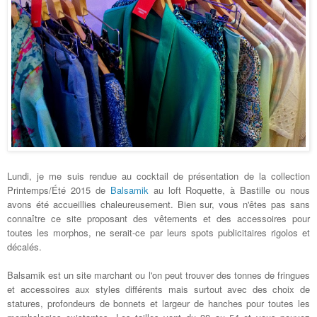
Lundi, je me suis rendue au cocktail de présentation de la collection
Printemps/Été 2015 de
Balsamik
au loft Roquette, à Bastille ou nous
avons été accueillies chaleureusement. Bien sur, vous n'êtes pas sans
connaître ce site proposant des vêtements et des accessoires pour
toutes les morphos, ne serait-ce par leurs spots publicitaires rigolos et
décalés.
Balsamik est un site marchant ou l'on peut trouver des tonnes de fringues
et accessoires aux styles différents mais surtout avec des choix de
statures, profondeurs de bonnets et largeur de hanches pour toutes les