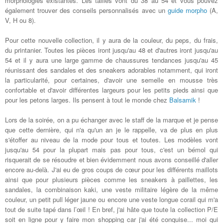
morphologies existantes. Les tailles vont du 38 au 54 et vous pouvez
également trouver des conseils personnalisés avec un
guide morpho
(A,
V, H ou 8).
Pour cette nouvelle collection, il y aura de la couleur, du peps, du frais,
du printanier. Toutes les pièces iront jusqu'au 48 et d'autres iront jusqu'au
54 et il y aura une large gamme de chaussures tendances jusqu'au 45
réunissant des sandales et des sneakers adorables notamment,
qui iront
la particularité, pour certaines, d'avoir une semelle en mousse très
confortable et d'avoir différentes largeurs pour les petits pieds ainsi que
pour les petons larges. Ils pensent à tout le monde chez
Balsamik
!
Lors de la soirée, on a pu échanger avec le staff de la marque et je pense
que cette dernière, qui n'a qu'un an je le rappelle, va de plus en plus
s'étoffer au niveau de la mode pour tous et toutes. Les modèles vont
jusqu'au 54 pour la plupart mais pas pour tous, c'est un bémol qui
risquerait de se résoudre et bien évidemment nous avons conseillé d'aller
encore au-delà. J'ai eu de gros coups de cœur pour les différents maillots
ainsi que pour plusieurs pièces comme les sneakers à paillettes, les
sandales, la combinaison kaki, une veste militaire légère de la même
couleur, un petit pull léger jaune ou encore une veste longue corail qui m'a
tout de suite tapé dans l’œil ! En bref, j'ai hâte que toute la collection P/E
soit en ligne pour y faire mon shopping car j'ai été conquise... moi qui