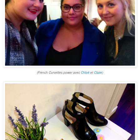
(French Curvettes power avec
Chloé
et
Claire
)