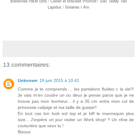
Ballerines H&M (old) / Collier et bracelet Promod / Sac Teddy Ted
Lapidus / Solaires I Am
13 commentaires:
Unknown
19 juin 2015 à 10:41
Comme je te comprends ... les pantalons fluides c la vie!!!
Je vais m'en coudre un ou deux je pense parce que je ne
trouve pas mon bonheur... il y a 35 cm entre mon cul de
princesse calipige et ma taille de guepe!!
En tout cas ton look est top et je kiff le mannequin plus
size... J'espère un jour visiter un Work shop! !! Un rêve de
couturière que veux tu !
Bisous