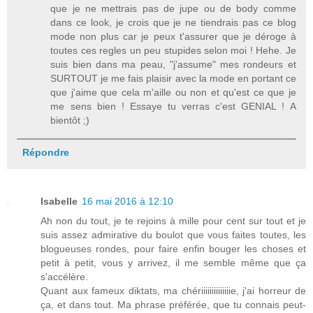
que je ne mettrais pas de jupe ou de body comme
dans ce look, je crois que je ne tiendrais pas ce blog
mode non plus car je peux t'assurer que je déroge à
toutes ces regles un peu stupides selon moi ! Hehe. Je
suis bien dans ma peau, "j'assume" mes rondeurs et
SURTOUT je me fais plaisir avec la mode en portant ce
que j'aime que cela m'aille ou non et qu'est ce que je
me sens bien ! Essaye tu verras c'est GENIAL ! A
bientôt ;)
Répondre
Isabelle
16 mai 2016 à 12:10
Ah non du tout, je te rejoins à mille pour cent sur tout et je
suis assez admirative du boulot que vous faites toutes, les
blogueuses rondes, pour faire enfin bouger les choses et
petit à petit, vous y arrivez, il me semble même que ça
s'accélère.
Quant aux fameux diktats, ma chériiiiiiiiiiiiiie, j'ai horreur de
ça, et dans tout. Ma phrase préférée, que tu connais peut-