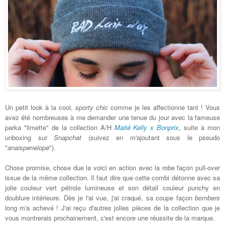
Un petit look à la cool,
sporty chic
comme je les affectionne tant ! Vous
avez été nombreuses à me demander une tenue du jour avec la fameuse
parka "limette" de la collection A/H
Maité Kelly x Bonprix
, suite à mon
unboxing sur
Snapchat
(suivez en m'ajoutant sous le pseudo
"
anaispenelope
").
Chose promise, chose due la voici en action avec la robe façon pull-over
issue de la même collection. Il faut dire que cette combi détonne avec sa
jolie couleur vert pétrole lumineuse et son détail couleur punchy en
doublure intérieure. Dès je l'ai vue, j'ai craqué, sa coupe façon
bombers
long m'a achevé ! J'ai reçu d'autres jolies pièces de la collection que je
vous montrerais prochainement, c'est encore une réussite de la marque.