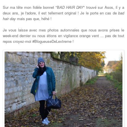
Sur ma tête mon fidèle bonnet "B
AD HAIR DAY
" trouvé sur Asos, il y a
deux ans, je l'adore, il est tellement original ! Je le porte en cas de
bad
hair day
mais pas que, héhé !
Je vous laisse avec mes photos automnales que nous avons prises le
week-end dernier ou nous étions en vigilance orange vent ... pas de tout
repos croyez-moi #BlogueuseDeLextreme !