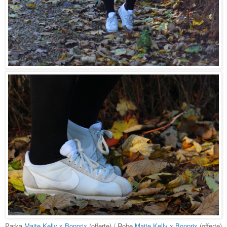
Parka
Maite Kelly x Bonprix
(offerte) / Robe
Maite Kelly x Bonprix
(offerte)