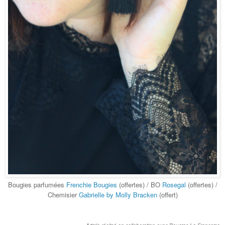
Bougies parfumées
Frenchie Bougies
(offertes) / BO
Rosegal
(offertes) /
Chemisier
Gabrielle by Molly Bracken
(offert)