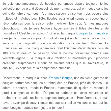
Je suis une amoureuse de bougies parfumées depuis toujours, je les
collectionne, au grand désespoir de mon amoureux qui en trouve dans les
coins de notre chez-nous ! A chaque saison, sa senteur : des odeurs plus
fruitées et fraîches pour l'été, fleuries pour le printemps et cocooning et
réconfortantes pour la saison automne-hiver. Bien sûr, j'ai mes marques
chouchous, mais je suis toujours hyper excitée à l'idée d'en tester de
nouvelles ! C'est le cas aujourd'hui avec la marque
Bougies La Française
,
que je ne connaissais pas du tout et que j'ai eu la chance de découvrir
suite à une proposition de collaboration pour un test. Bougies La
Française, est une marque familiale dont l'histoire s'écrit depuis plus de
100 ans et née d'une passion pour la bougie présentée comme une
véritable égérie ! La marque allie tradition et modernité pour proposer
créations surprenantes autour de valeurs telles que le savoir-faire, la
qualité , l'expérience et la compétence humaine.
Récemment, la marque a lancé
Frenchie Bougie
, une nouvelle gamme de
bougies parfumées conçues et fabriquées en France, près de Nantes. J'ai
adoré le concept, "made in France", synonyme de qualité et rendant le
produit citoyen et écolo : l’empreinte carbone est ainsi réduite et en
l'achetant on valorise les entreprises françaises ! Honnêtement, je suis
ravie d'avoir pu découvrir cette marque aux belles valeurs et surtout les
deux bougies testées sont juste à tomber !