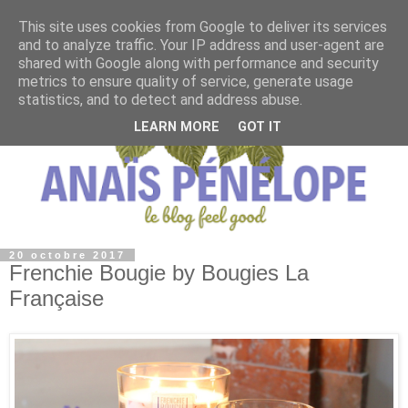
This site uses cookies from Google to deliver its services
and to analyze traffic. Your IP address and user-agent are
shared with Google along with performance and security
metrics to ensure quality of service, generate usage
statistics, and to detect and address abuse.
LEARN MORE
GOT IT
20 octobre 2017
Frenchie Bougie by Bougies La
Française