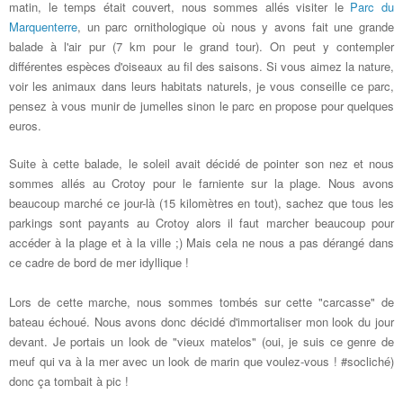
matin, le temps était couvert, nous sommes allés visiter le
Parc du
Marquenterre
, un parc ornithologique où nous y avons fait une grande
balade à l'air pur (7 km pour le grand tour). On peut y contempler
différentes espèces d'oiseaux au fil des saisons. Si vous aimez la nature,
voir les animaux dans leurs habitats naturels, je vous conseille ce parc,
pensez à vous munir de jumelles sinon le parc en propose pour quelques
euros.
Suite à cette balade, le soleil avait décidé de pointer son nez et nous
sommes allés au Crotoy pour le farniente sur la plage. Nous avons
beaucoup marché ce jour-là (15 kilomètres en tout), sachez que tous les
parkings sont payants au Crotoy alors il faut marcher beaucoup pour
accéder à la plage et à la ville ;) Mais cela ne nous a pas dérangé dans
ce cadre de bord de mer idyllique !
Lors de cette marche, nous sommes tombés sur cette "carcasse" de
bateau échoué. Nous avons donc décidé d'immortaliser mon look du jour
devant. Je portais un look de "vieux matelos" (oui, je suis ce genre de
meuf qui va à la mer avec un look de marin que voulez-vous ! #socliché)
donc ça tombait à pic !