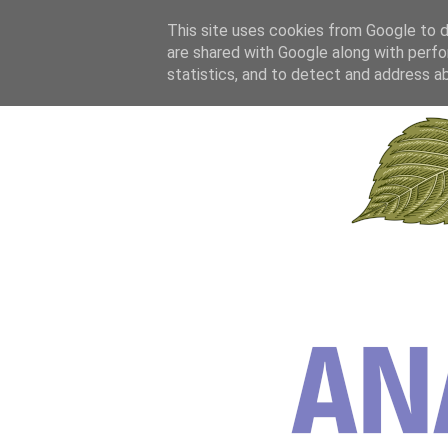
This site uses cookies from Google to de
are shared with Google along with perfo
statistics, and to detect and address a