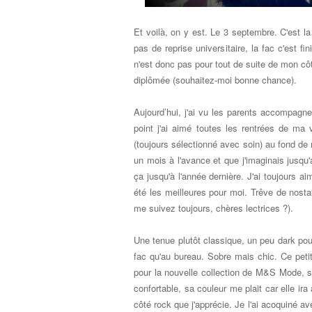
Et voilà, on y est. Le 3 septembre. C'est la
pas de reprise universitaire, la fac c'est f
n'est donc pas pour tout de suite de mon cô
diplômée (souhaitez-moi bonne chance).
Aujourd’hui, j'ai vu les parents accompagne
point j'ai aimé toutes les rentrées de ma
(toujours sélectionné avec soin) au fond de
un mois à l'avance et que j'imaginais jusq
ça jusqu'à l'année dernière. J'ai toujours ai
été les meilleures pour moi. Trêve de nostal
me suivez toujours, chères lectrices ?).
Une tenue plutôt classique, un peu dark pour
fac qu'au bureau. Sobre mais chic. Ce pet
pour la nouvelle collection de M&S Mode, 
confortable, sa couleur me plait car elle ira
côté rock que j'apprécie. Je l'ai acoquiné av