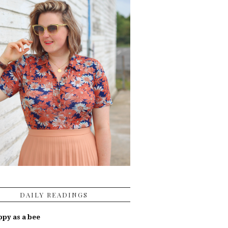
DAILY READINGS
py as a bee