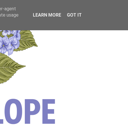
er-agent
rate usage
LEARN MORE
GOT IT