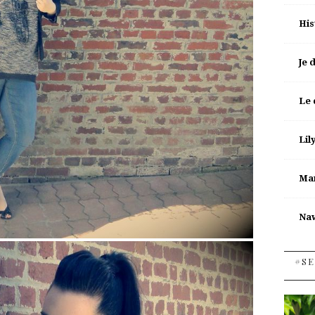
His
Je 
Le 
Lil
Man
Na
#SE