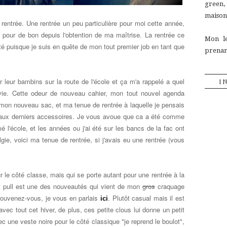
green
maison,
 rentrée. Une rentrée un peu particulière pour moi cette année,
ini pour de bon depuis l'obtention de ma maîtrise. La rentrée ce
Mon le
té puisque je suis en quête de mon tout premier job en tant que
prenant
r leur bambins sur la route de l'école et ça m'a rappelé a quel
I
 vie. Cette odeur de nouveau cahier, mon tout nouvel agenda
 mon nouveau sac, et ma tenue de rentrée à laquelle je pensais
u'aux derniers accessoires. Je vous avoue que ca a été comme
mé l'école, et les années ou j'ai été sur les bancs de la fac ont
gie, voici ma tenue de rentrée, si j'avais eu une rentrée (vous
 le côté classe, mais qui se porte autant pour une rentrée à la
it pull est une des nouveautés qui vient de mon
gros
craquage
souvenez-vous, je vous en parlais
. Plutôt casual mais il est
ici
 avec tout cet hiver, de plus, ces petite clous lui donne un petit
ec une veste noire pour le côté classique "je reprend le boulot",