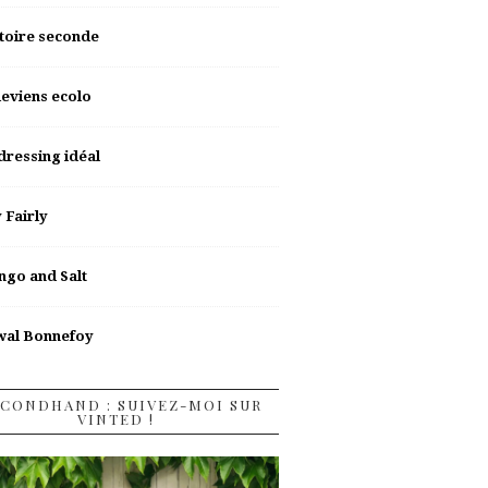
toire seconde
deviens ecolo
dressing idéal
y Fairly
go and Salt
wal Bonnefoy
CONDHAND : SUIVEZ-MOI SUR
VINTED !