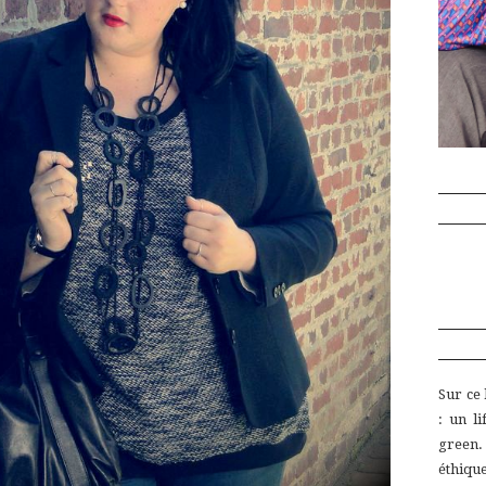
Sur ce
:
un
l
green
éthiq