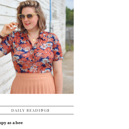
DAILY READINGS
py as a bee