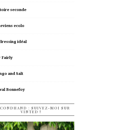
toire seconde
deviens ecolo
dressing idéal
y Fairly
go and Salt
wal Bonnefoy
CONDHAND : SUIVEZ-MOI SUR
VINTED !