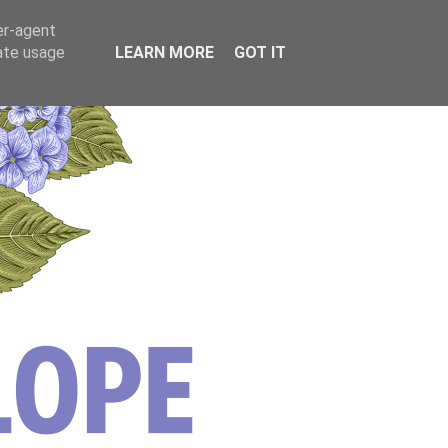
er-agent
rate usage
LEARN MORE
GOT IT