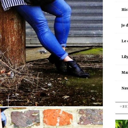
His
Je 
Le 
Lil
Man
Na
#SE