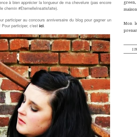
ce à bien apprécier la longueur de ma chevelure (pas encore
green
le chemin #EternelleInsatisfaite).
maison,
ur participer au concours anniversaire du blog pour gagner un
Mon le
 Pour participer, c'est
.
ici
prenant
I