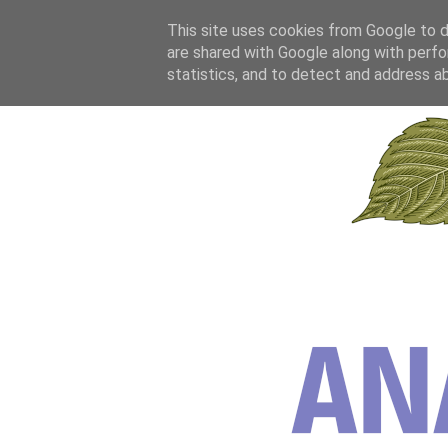
This site uses cookies from Google to de
are shared with Google along with perfo
statistics, and to detect and address a