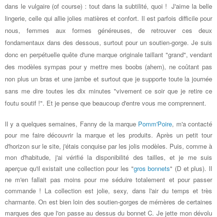
dans le vulgaire (of course) : tout dans la subtilité, quoi !
J'aime la belle
lingerie, celle qui allie jolies matières et confort
. Il est parfois difficile pour
nous, femmes aux formes généreuses, de retrouver ces deux
fondamentaux dans des dessous, surtout pour un soutien-gorge. Je suis
donc en perpétuelle quête d'une marque originale taillant "grand", vendant
des modèles sympas pour y mettre mes boobs (ahem), ne coûtant pas
non plus un bras et une jambe et surtout que je supporte toute la journée
sans me dire toutes les dix minutes "vivement ce soir que je retire ce
foutu soutif !". Et je pense que beaucoup d'entre vous me comprennent.
Il y a quelques semaines, Fanny de la marque
Pomm'Poire
, m'a contacté
pour me faire découvrir la marque et les produits. Après un petit tour
d'horizon sur le site, j'étais conquise par les jolis modèles. Puis, comme à
mon d'habitude, j'ai vérifié la disponibilité des tailles, et je me suis
aperçue qu'il existait une collection pour les "
gros bonnets
" (D et plus). Il
ne m'en fallait pas moins pour me séduire totalement et pour passer
commande ! La collection est jolie, sexy, dans l'air du temps et très
charmante. On est bien loin des soutien-gorges de mémères de certaines
marques des que l'on passe au dessus du bonnet C. Je jette mon dévolu