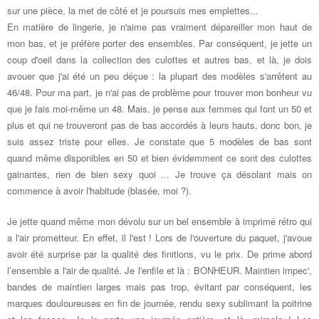
sur une pièce, la met de côté et je poursuis mes emplettes...
En matière de lingerie, je n'aime pas vraiment dépareiller mon haut de
mon bas, et je préfère porter des ensembles. Par conséquent, je jette un
coup d'oeil dans la collection des culottes et autres bas, et là, je dois
avouer que j'ai été un peu déçue : la plupart des modèles s'arrêtent au
46/48. Pour ma part, je n'ai pas de problème pour trouver mon bonheur vu
que je fais moi-même un 48. Mais, je pense aux femmes qui font un 50 et
plus et qui ne trouveront pas de bas accordés à leurs hauts, donc bon, je
suis assez triste pour elles. Je constate que 5 modèles de bas sont
quand même disponibles en 50 et bien évidemment ce sont des culottes
gainantes, rien de bien sexy quoi ... Je trouve ça désolant mais on
commence à avoir l'habitude (blasée, moi ?).
Je jette quand même mon dévolu sur un bel ensemble à imprimé rétro qui
a l'air prometteur. En effet, il l'est ! Lors de l'ouverture du paquet, j'avoue
avoir été surprise par la qualité des finitions, vu le prix. De prime abord
l’ensemble a l'air de qualité. Je l'enfile et là : BONHEUR. Maintien impec',
bandes de maintien larges mais pas trop, évitant par conséquent, les
marques douloureuses en fin de journée, rendu sexy sublimant la poitrine