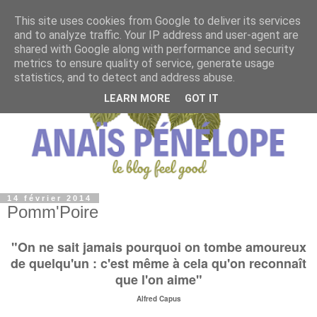
This site uses cookies from Google to deliver its services
and to analyze traffic. Your IP address and user-agent are
shared with Google along with performance and security
metrics to ensure quality of service, generate usage
statistics, and to detect and address abuse.
LEARN MORE
GOT IT
14 février 2014
Pomm'Poire
"On ne sait jamais pourquoi on tombe amoureux
de quelqu'un : c'est même à cela qu'on reconnaît
que l'on aime"
Alfred Capus