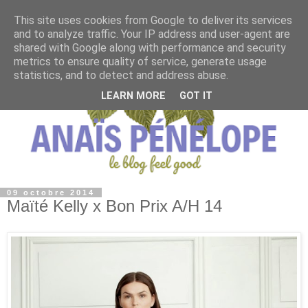
This site uses cookies from Google to deliver its services
and to analyze traffic. Your IP address and user-agent are
shared with Google along with performance and security
metrics to ensure quality of service, generate usage
statistics, and to detect and address abuse.
LEARN MORE
GOT IT
09 octobre 2014
Maïté Kelly x Bon Prix A/H 14