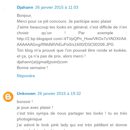
Djahann
26 janvier 2015 à 11:03
Bonjour,
Merci pour ce joli concours. Je participe avec plaisir
J'aime beaucoup tes looks en général, c'est difficile de n'en
choisir qu'un ! Par exemple :
http://2.bp.blogspot.com/-4TVpQPn_Hvw/VKOx7sYAOXI/AA
AAAAAAGng/RMdWVhEuPo0/s1600/DSC00208.JPG
Ton blog m'a prouvé que l'on pouvait être ronde et lookée,
et ça, ça n'a pas de prix, alors merci !
djahann(at)gmail(point)com
Bonne semaine !
Répondre
Unknown
26 janvier 2015 à 19:32
bonsoir !
je joue avec plaisir !
c'est très sympa de nous partager tes looks ! tu es très
photogénique
j'ai adoré le look pink lady qui est très pétillant et donne