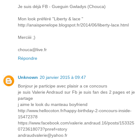
Je suis déjà FB - Gueguin Gwladys (Chouca)
Mon look préféré "Liberty & lace "
http://anaispenelope.blogspot.fr/2014/06/liberty-lace.html
Merciiii ;)
chouca@live.fr
Répondre
Unknown
20 janvier 2015 à 09:47
Bonjour je participe avec plaisir a ce concours
je suis Valerie Andraud sur Fb je suis fan des 2 pages et je
partage
j aime le look du manteau boyfriend
http://www.hellocoton.fr/happy-birthday-2-concours-inside-
15472378
https://www.facebook.com/valerie.andraud.16/posts/153325
0723618073?pnref=story
andraudvalerie@yahoo.fr