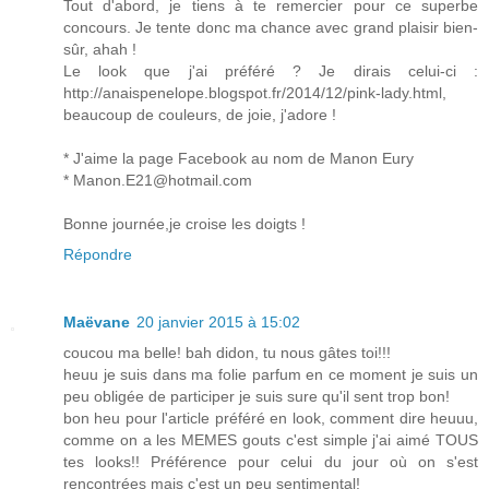
Tout d'abord, je tiens à te remercier pour ce superbe
concours. Je tente donc ma chance avec grand plaisir bien-
sûr, ahah !
Le look que j'ai préféré ? Je dirais celui-ci :
http://anaispenelope.blogspot.fr/2014/12/pink-lady.html,
beaucoup de couleurs, de joie, j'adore !
* J'aime la page Facebook au nom de Manon Eury
* Manon.E21@hotmail.com
Bonne journée,je croise les doigts !
Répondre
Maëvane
20 janvier 2015 à 15:02
coucou ma belle! bah didon, tu nous gâtes toi!!!
heuu je suis dans ma folie parfum en ce moment je suis un
peu obligée de participer je suis sure qu'il sent trop bon!
bon heu pour l'article préféré en look, comment dire heuuu,
comme on a les MEMES gouts c'est simple j'ai aimé TOUS
tes looks!! Préférence pour celui du jour où on s'est
rencontrées mais c'est un peu sentimental!