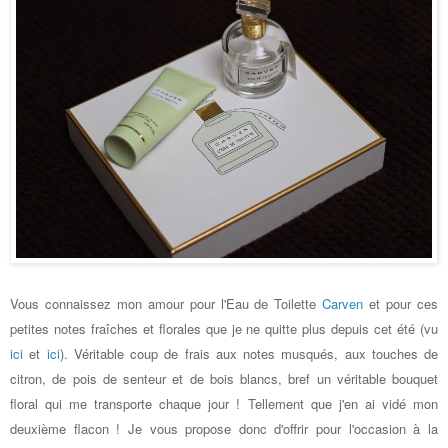
Vous connaissez mon amour pour l'Eau de Toilette
Carven
et pour ces
petites notes fraîches et florales que je ne quitte plus depuis cet été (vu
ici
et
ici
). Véritable coup de frais aux notes musqués, aux touches de
citron, de pois de senteur et de bois blancs, bref un véritable bouquet
floral qui me transporte chaque jour ! Tellement que j'en ai vidé mon
deuxième flacon ! Je vous propose donc d'offrir pour l'occasion à la