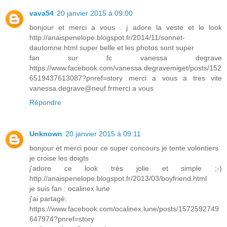
vava54
20 janvier 2015 à 09:00
bonjour et merci a vous . j adore la veste et le look
http://anaispenelope.blogspot.fr/2014/11/sonnet-
dautomne.html super belle et les photos sont super
fan sur fc vanessa degrave
https://www.facebook.com/vanessa.degravemiget/posts/152
6519437613087?pnref=story merci a vous a tres vite
vanessa.degrave@neuf.frmerci a vous
Répondre
Unknown
20 janvier 2015 à 09:11
bonjour et merci pour ce super concours je tente volontiers
je croise les doigts
j'adore ce look très jolie et simple ;-)
http://anaispenelope.blogspot.fr/2013/03/boyfriend.html
je suis fan : ocalinex lune
j'ai partagé:
https://www.facebook.com/ocalinex.lune/posts/1572592749
647974?pnref=story