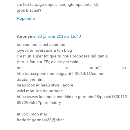
j'ai liké ta page depuis looongtemps tmtc! xD
gros bisous!♥
Répondre
Anonyme
20 janvier 2015 à 15:40
bonjour,moi c est sandrine,
joyeux anniversaire à ton blog
c est un super lot que tu nous proposes là!! génial
je suis fan sur FB; didine germain,
moi j ai adoré ca:
http://anaispenelope.blogspot.fr/2014/11/sonnet-
dautomne.html
beau look et beau style,j adore
voici mon lien de partage
https://www.facebook.com/didine.germain.98/posts/1530113
897266553?pnref=story
et voici mon mail
frederic.germain36@sfr.fr