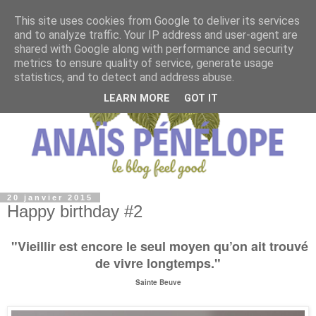
This site uses cookies from Google to deliver its services
and to analyze traffic. Your IP address and user-agent are
shared with Google along with performance and security
metrics to ensure quality of service, generate usage
statistics, and to detect and address abuse.
LEARN MORE
GOT IT
20 janvier 2015
Happy birthday #2
"Vieillir est encore le seul moyen qu’on ait trouvé
de vivre longtemps."
Sainte Beuve