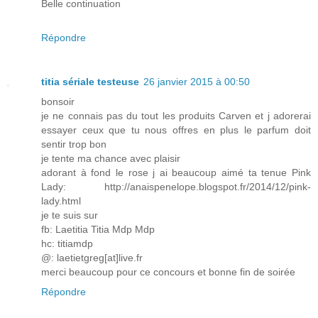
Belle continuation
Répondre
titia sériale testeuse
26 janvier 2015 à 00:50
bonsoir
je ne connais pas du tout les produits Carven et j adorerai
essayer ceux que tu nous offres en plus le parfum doit
sentir trop bon
je tente ma chance avec plaisir
adorant à fond le rose j ai beaucoup aimé ta tenue Pink
Lady: http://anaispenelope.blogspot.fr/2014/12/pink-
lady.html
je te suis sur
fb: Laetitia Titia Mdp Mdp
hc: titiamdp
@: laetietgreg[at]live.fr
merci beaucoup pour ce concours et bonne fin de soirée
Répondre