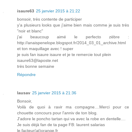
isaure63
25 janvier 2015 à 21:22
bonsoir, très contente de participer
y'a plusieurs looks que j'aime bien mais comme je suis très
"noir et blanc"
j'ai beaucoup aimé le perfecto zèbre :
http://anaispenelope.blogspot.fr/2014_03_01_archive.html
et ton maquillage avec ! super
je suis fan isaure isaure et je te remercie tout plein
isaure63@laposte.net
très bonne semaine
Répondre
lausav
25 janvier 2015 à 21:36
Bonsoir,
Voilà de quoi à ravir ma compagne....Merci pour ce
chouette concours pour l'anniv de ton blog.
J'adore le poncho tartan qui va avec la robe en dentelle....
Je suis déjà fan de ta page FB: laurent salarias
le.facteur(at)orange.fr