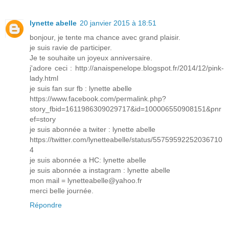
lynette abelle
20 janvier 2015 à 18:51
bonjour, je tente ma chance avec grand plaisir.
je suis ravie de participer.
Je te souhaite un joyeux anniversaire.
j'adore ceci : http://anaispenelope.blogspot.fr/2014/12/pink-
lady.html
je suis fan sur fb : lynette abelle
https://www.facebook.com/permalink.php?
story_fbid=1611986309029717&id=100006550908151&pnr
ef=story
je suis abonnée a twiter : lynette abelle
https://twitter.com/lynetteabelle/status/55759592252036710
4
je suis abonnée a HC: lynette abelle
je suis abonnée a instagram : lynette abelle
mon mail = lynetteabelle@yahoo.fr
merci belle journée.
Répondre