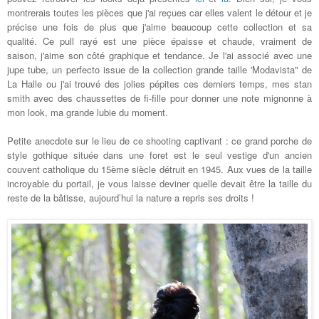
montrerais toutes les pièces que j'ai reçues car elles valent le détour et je
précise une fois de plus que j'aime beaucoup cette collection et sa
qualité. Ce pull rayé est une pièce épaisse et chaude, vraiment de
saison, j'aime son côté graphique et tendance. Je l'ai associé avec une
jupe tube, un perfecto issue de la collection grande taille 'Modavista" de
La Halle ou j'ai trouvé des jolies pépites ces derniers temps, mes stan
smith avec des chaussettes de fi-fille pour donner une note mignonne à
mon look, ma grande lubie du moment.
Petite anecdote sur le lieu de ce shooting captivant : ce grand porche de
style gothique située dans une foret est le seul vestige d'un ancien
couvent catholique du 15ème siècle détruit en 1945. Aux vues de la taille
incroyable du portail, je vous laisse deviner quelle devait être la taille du
reste de la bâtisse, aujourd’hui la nature a repris ses droits !