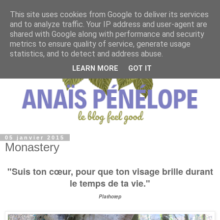
This site uses cookies from Google to deliver its services
and to analyze traffic. Your IP address and user-agent are
shared with Google along with performance and security
metrics to ensure quality of service, generate usage
statistics, and to detect and address abuse.
LEARN MORE
GOT IT
05 janvier 2015
Monastery
"Suis ton cœur, pour que ton visage brille durant
le temps de ta vie."
Plathotep