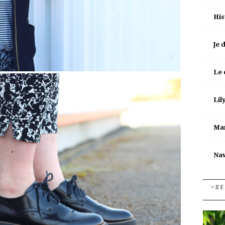
His
Je 
Le 
Lil
Man
Na
#SE