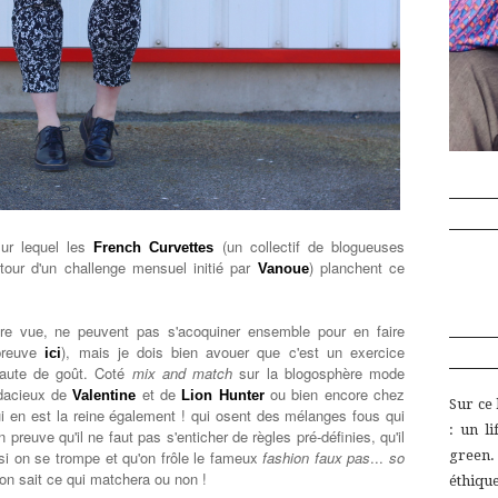
ur lequel les
(un collectif de blogueuses
French Curvettes
tour d'un challenge mensuel initié par
) planchent ce
Vanoue
re vue, ne peuvent pas s'acoquiner ensemble pour en faire
 preuve
), mais je dois bien avouer que c'est un exercice
ici
faute de goût. Coté
mix and match
sur la blogosphère mode
udacieux de
et de
ou bien encore chez
Valentine
Lion Hunter
Sur ce
i en est la reine
également !
qui osent des mélanges fous qui
:
un
l
 preuve qu'il ne faut pas s'enticher de règles pré-définies, qu'il
green
 si on se trompe et qu'on frôle le fameux
fashion faux pas
...
so
on sait ce qui matchera ou non !
éthiq