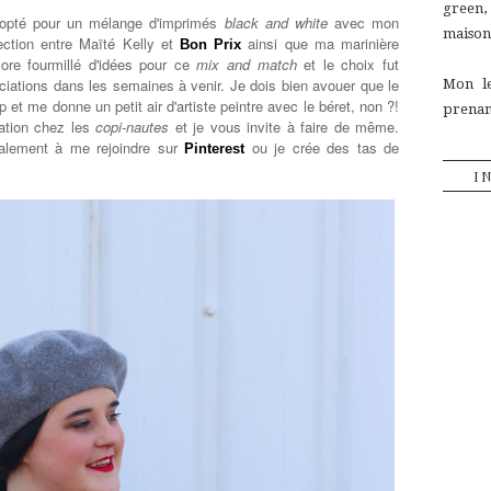
green
i opté pour un mélange d'imprimés
black and white
avec mon
maison,
ection entre Maïté Kelly et
ainsi que ma
marinière
Bon Prix
core fourmillé d'idées pour ce
mix and match
et le choix fut
sociations dans les semaines à venir. Je dois bien avouer que le
Mon le
 et me donne un petit air d'artiste peintre avec le béret, non ?!
prenant
ration chez les
copi-nautes
et je vous invite à faire de même.
également à me rejoindre sur
ou je crée des tas de
Pinterest
I