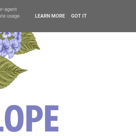
er-agent
rate usage
LEARN MORE
GOT IT