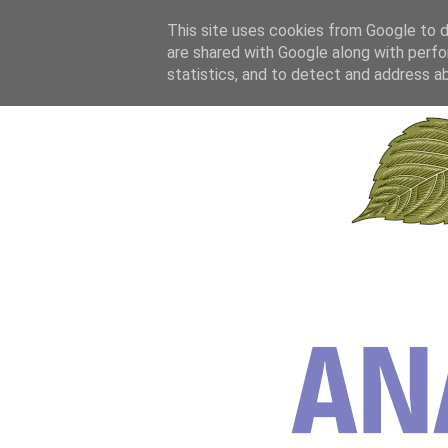
This site uses cookies from Google to de
are shared with Google along with perfo
statistics, and to detect and address a