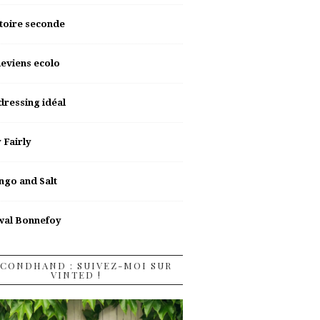
toire seconde
deviens ecolo
dressing idéal
y Fairly
go and Salt
wal Bonnefoy
CONDHAND : SUIVEZ-MOI SUR
VINTED !