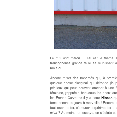
Le
mix and match
... Tel est le thème s
francophones grande taille se réunissant a
mois ci.
J'adore mixer des imprimés qui, à premiè
quelque chose d'original qui détonne (la
périlleux qui peut souvent amener à une 
féminine, j'apprécie beaucoup les choix a
les French Cur
v
ettes il y a notre
qu
Ninaah
fonctionnent toujours à merveille ! Encore un
faut oser, tenter, s'amuser, expérimenter et
what
? Au moins, on essaye, on s’éclate et 