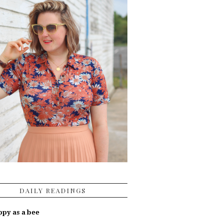
DAILY READINGS
py as a bee