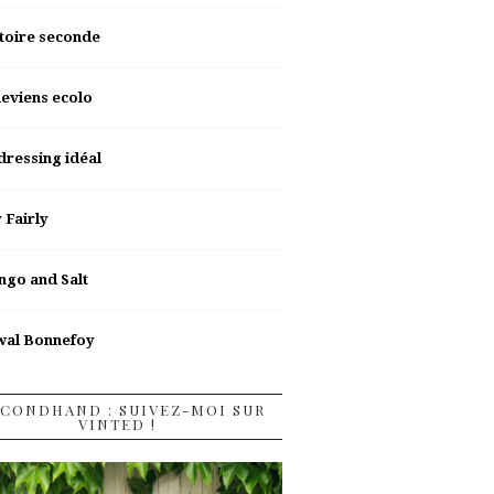
toire seconde
deviens ecolo
dressing idéal
y Fairly
go and Salt
wal Bonnefoy
CONDHAND : SUIVEZ-MOI SUR
VINTED !