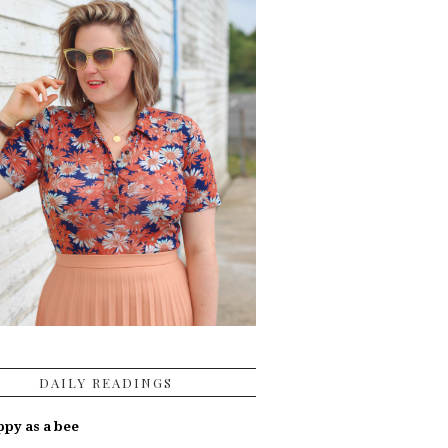
DAILY READINGS
py as a bee