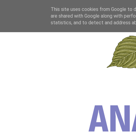
This site uses cookies from Google to de
are shared with Google along with perfo
statistics, and to detect and address a