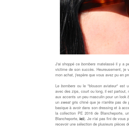
J'ai shoppé ce
bombers
matelassé il y a pe
victime de son succès. Heureusement, je 
mon achat, j'espère que vous avez pu en prof
Le
bombers
ou le "blouson aviateur" est u
avec des zips, court ou long, il est partout,
aux accents un peu masculin pour un look
un
sweat
gris chiné que je n'arrête pas de
basique à avoir dans son dressing et à acces
la collection PE 2016 de Blanche
p
orte, u
Blanche
p
orte,
). Je n'ai pas fini de vous
ici
recevoir une sélection de plusieurs pièces de