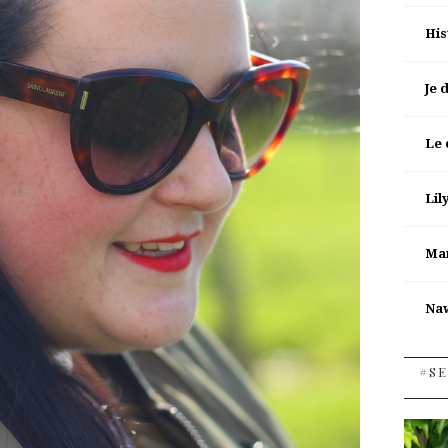
His
Je 
Le 
Lil
Man
Na
#SE