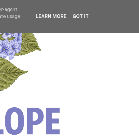
er-agent
rate usage
LEARN MORE
GOT IT