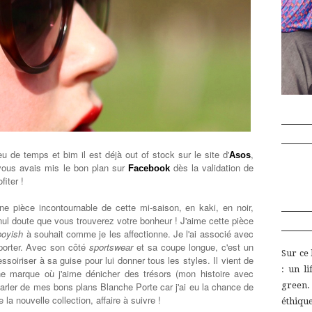
u de temps et bim il est déjà out of stock sur le site d'
,
Asos
vous avais mis le bon plan sur
dès la validation de
Facebook
iter !
ne pièce incontournable de cette mi-saison, en kaki, en noir,
 nul doute que vous trouverez votre bonheur ! J'aime cette pièce
boyish
à souhait comme je les affectionne. Je l'ai associé avec
 porter. Avec son côté
sportswear
et sa coupe longue, c'est un
Sur ce
soiriser à sa guise pour lui donner tous les styles. Il vient de
:
un
l
ne marque où j'aime dénicher des trésors (mon histoire avec
 parler de mes bons plans Blanche Porte car j'ai eu la chance de
green
 la nouvelle collection, affaire à suivre !
éthiq