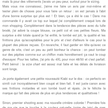
mais là pour des vêtements j'avais un peu peur, surtout pour le sizing.
Mais vous me connaissez, j'aime me faire un avis par moi-même et
tester plein de choses pour vous faire un retour : on est jamais à l'abri
d'une bonne surprise qui plus est ! Et bien, ça a été le cas ! Dans ma
commande il y avait ce top sur lequel j'ai complètement craqué lors de
mon shopping. Complètement dans la tendance des pièces avec du tulle
brodé, j'ai adoré la coupe blouse, ce petit col et ces petites fleurs. Ma
surprise a été totale quand je l'ai enfilé, le tombé est joli, la qualité et les
finitions plus qu'acceptables pour le prix et c'est d'ailleurs le cas pour la
plupart des pièces reçues. En revanche, il faut garder en tête qu'avec ce
genre de site, c'est un peu au petit bonheur la chance : on peut tomber
sur des pépites comme sur un chiffon mais honnêtement ça vaut le coup
d'essayer. Pour les tailles, j'ai pris du 4XL pour mon 48/50 et c'est parfait.
Petit bémol : la
size chart
est assez mal faite et les délais de livraison
sont longs.
Je porte également une petite nouveauté Kiabi sur le dos : ce perfecto en
simili cuir incroyablement bien coupé et bien fait. Il est juste canon avec
ses finitions motardes et son tombé lourd et épais. Je le félicite la
marque qui fait des pièces de plus en plus tendances et qualitatives !
Sinon, premier shooting avec ma nouvelle crinière colorée ! Première fois
de ma vie que je touche à la couleur naturelle (noire de jais) de mes