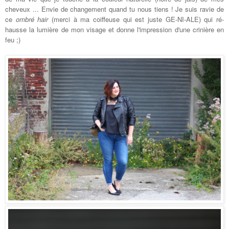
cheveux ... Envie de changement quand tu nous tiens ! Je suis ravie de
ce
ombré hair
(merci à ma coiffeuse qui est juste GE-NI-ALE) qui ré-
hausse la lumière de mon visage et donne l'impression d'une crinière en
feu ;)