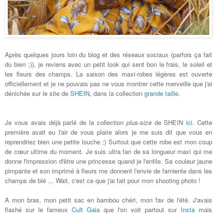
Après quelques jours loin du blog et des réseaux sociaux (parfois ça fait
du bien ;)), je reviens avec un petit look qui sent bon le frais, le soleil et
les fleurs des champs. La saison des maxi-robes légères est ouverte
officiellement et je ne pouvais pas ne vous montrer cette merveille que j'ai
dénichée sur le site de
SHEIN
, dans la collection
grande taille
.
Je vous avais déjà parlé de la collection
plus-size
de SHEIN
ici
. Cette
première avait eu l'air de vous plaire alors je me suis dit que vous en
reprendriez bien une petite louche ;) Surtout que cette robe est mon coup
de cœur ultime du moment. Je suis ultra fan de sa longueur maxi qui me
donne l'impression d'être une princesse quand je l'enfile. Sa couleur jaune
pimpante et son imprimé à fleurs me donnent l'envie de farniente dans les
champs de blé ... Wait, c'est ce que j'ai fait pour mon shooting photo !
A mon bras, mon petit sac en bambou chéri, mon fav de l'été. J'avais
flashé sur le fameux
Cult Gaia
que l'on voit partout sur
Insta
mais