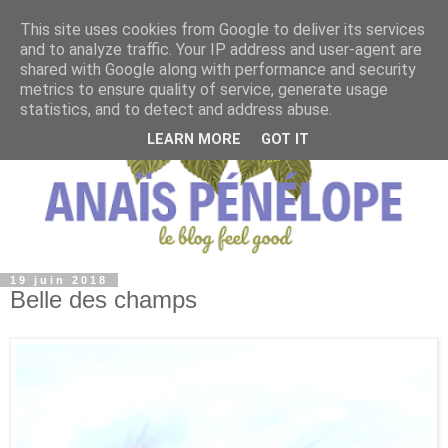
This site uses cookies from Google to deliver its services
and to analyze traffic. Your IP address and user-agent are
shared with Google along with performance and security
metrics to ensure quality of service, generate usage
statistics, and to detect and address abuse.
LEARN MORE
GOT IT
19 juin 2018
Belle des champs