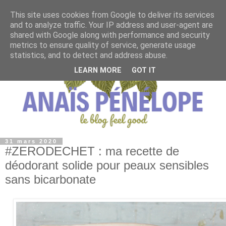
This site uses cookies from Google to deliver its services
and to analyze traffic. Your IP address and user-agent are
shared with Google along with performance and security
metrics to ensure quality of service, generate usage
statistics, and to detect and address abuse.
LEARN MORE
GOT IT
31 mars 2020
#ZERODECHET : ma recette de
déodorant solide pour peaux sensibles
sans bicarbonate