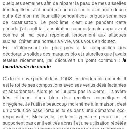
quelques semaines afin de réparer la peau de mes aisselles
très fragilisée. J'ai nourri ma peau à l'huile d'amande douce
qui a été mon meilleur allié pendant ces longues semaines
de cicatrisation. Le problème c'est que pendant cette
période j'ai senti la transpiration comme jamais auparavant
comme si ma peau répondait férocement aux attaques
subies. C'était une horreur à vivre, vous vous en doutez.
En m’intéressant de plus près à la composition des
déodorants solides des marques bio et naturelles que j'avais
testées récemment, j'ai découvert un point commun :
le
bicarbonate de soude
.
On le retrouve partout dans TOUS les déodorants naturels, il
est le roi de ses compostions avec ses vertus désinfectantes
et absorbantes. Alors je ne lui jette pas la pierre, il s'avère
très efficace dans bien des recettes cosmétique et
d'hygiène. Je l'utilise beaucoup moi-même à la maison, c'est
un produit de base lorsque tu es dans une démarche éco-
responsable. Mais voilà, certains types de peaux ne le
supportent pas car il est très abrasif et une utilisation répétée
du bicarbonate peut provoquer démangeaisons et irritations.