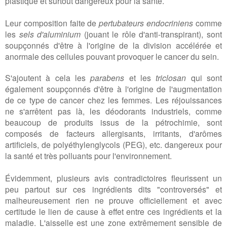
plastique et surtout dangereux pour la santé.
Leur composition faite de
pertubateurs endocriniens
comme
les
sels d'aluminium
(jouant le rôle d'anti-transpirant), sont
soupçonnés d'être à l'origine de la division accélérée et
anormale des cellules pouvant provoquer le cancer du sein.
S'ajoutent à cela les
parabens
et les
triclosan
qui sont
également soupçonnés d'être à l'origine de l'augmentation
de ce type de cancer chez les femmes. Les réjouissances
ne s'arrêtent pas là, les déodorants industriels, comme
beaucoup de produits issus de la pétrochimie, sont
composés de facteurs allergisants, irritants, d'arômes
artificiels, de
polyéthylenglycols (PEG), etc. dangereux pour
la santé et très polluants pour l'environnement.
Évidemment, plusieurs avis contradictoires fleurissent un
peu partout sur ces ingrédients dits "controversés" et
malheureusement rien ne prouve officiellement et avec
certitude le lien de cause à effet entre ces ingrédients et la
maladie. L'aisselle est une zone extrêmement sensible de