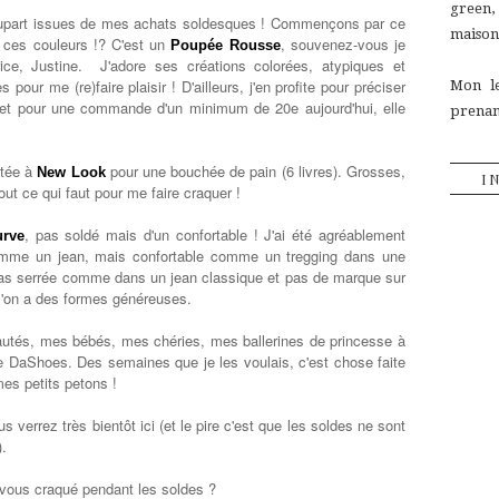
green
plupart issues de mes achats soldesques ! Commençons par ce
maison,
es ces couleurs !? C'est un
, souvenez-vous je
Poupée Rousse
rice, Justine. J'adore ses créations colorées, atypiques et
 pour me (re)faire plaisir ! D'ailleurs, j'en profite pour préciser
Mon le
 et pour une commande d'un minimum de 20e aujourd'hui, elle
prenant
etée à
pour une bouchée de pain (6 livres). Grosses,
New Look
I
ut ce qui faut pour me faire craquer !
, pas soldé mais d'un confortable ! J'ai été agréablement
rve
e comme un jean, mais confortable comme un tregging dans une
t pas serrée comme dans un jean classique et pas de marque sur
 l'on a des formes généreuses.
beautés, mes bébés, mes chéries, mes ballerines de princesse à
de DaShoes. Des semaines que je les voulais, c'est chose faite
mes petits petons !
s verrez très bientôt ici (et le pire c'est que les soldes ne sont
).
vous craqué pendant les soldes ?