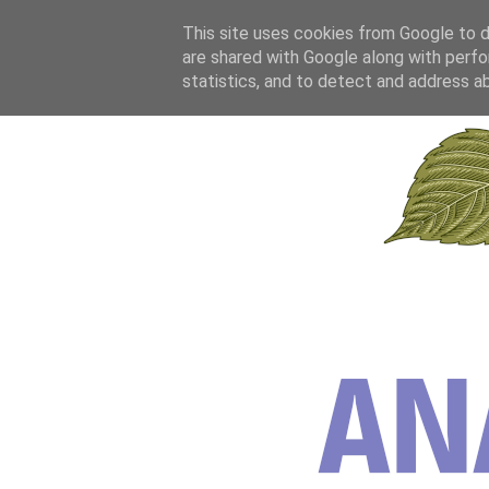
This site uses cookies from Google to de
are shared with Google along with perfo
statistics, and to detect and address a