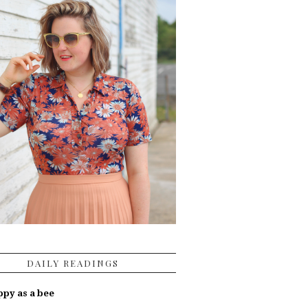
DAILY READINGS
py as a bee