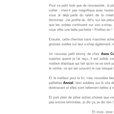
Pour ce petit look que de nouveautés, la 
collier : n'est-il pas magnifique avec tout
vous ai déjà parlé du talent de la créat
féminines. J'ai profité du -50% sur les pièces
que les soldes continuent sur son e-shop,
vous offre une belle pochette ! Profitez-en !
Ensuite, cette chemise sans manches ach
grosses soldes sur leur e-shop également, to
Un nouveau petit skinny de chez
Asos Cu
surprise quand je l'ai reçu, il est solid
matière élastique qui fait qu'on ne se sen
le ventre, ce qui est souvent le cas lorsque
Et le meilleur pour la fin, mes nouvelles 
paillettes
, bien soldées sur le site 
Anniel
dorénavant et elles sont tellement belles à 
Et puis plein de jolies autres choses que vou
pas encore terminées, je dis ça, je dis rien !
Et vous, avez-