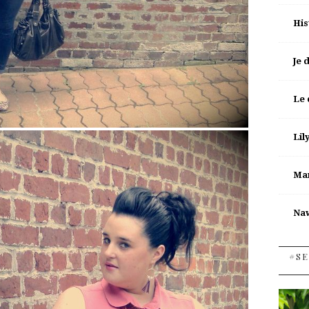
His
Je 
Le 
Lil
Man
Na
#SE