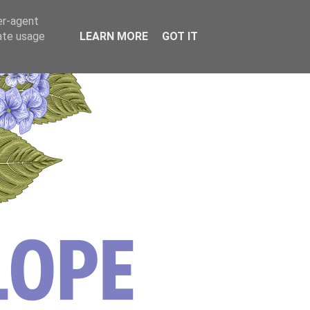
er-agent
rate usage
LEARN MORE
GOT IT