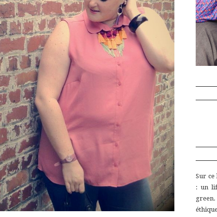
Sur ce
:
un
l
green
éthiq