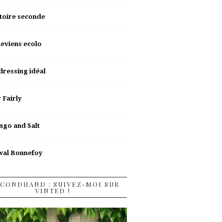
toire seconde
deviens ecolo
dressing idéal
y Fairly
go and Salt
wal Bonnefoy
CONDHAND : SUIVEZ-MOI SUR
VINTED !