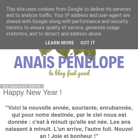
This site uses cookies from Google to deliver its services
and to analyze traffic. Your IP address and user-agent are
shared with Google along with performance and security
metrics to ensure quality of service, generate usage
statistics, and to detect and address abuse.
LEARN MORE
GOT IT
01 janvier 2014
Happy New Year !
"Voici la nouvelle année, souriante, enrubannée,
qui pour notre destinée, par le ciel nous est
donnée : c'est à minuit qu'elle est née. Les ans
naissent à minuit. L'un arrive, l'autre fuit. Nouvel
an ! Joie et bonheur !
"