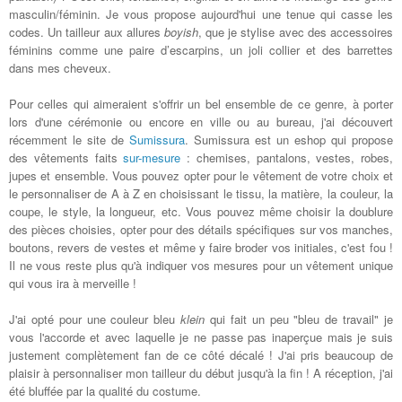
masculin/féminin. Je vous propose aujourd'hui une tenue qui casse les
codes. Un tailleur aux allures
boyish
, que je stylise avec des accessoires
féminins comme une paire d’escarpins, un joli collier et des barrettes
dans mes cheveux.
Pour celles qui aimeraient s'offrir un bel ensemble de ce genre, à porter
lors d'une cérémonie ou encore en ville ou au bureau, j'ai découvert
récemment le site de
Sumissura
. Sumissura est un eshop qui propose
des vêtements faits
sur-mesure
: chemises, pantalons, vestes, robes,
jupes et ensemble. Vous pouvez opter pour le vêtement de votre choix et
le personnaliser de A à Z en choisissant le tissu, la matière, la couleur, la
coupe, le style, la longueur, etc. Vous pouvez même choisir la doublure
des pièces choisies, opter pour des détails spécifiques sur vos manches,
boutons, revers de vestes et même y faire broder vos initiales, c'est fou !
Il ne vous reste plus qu'à indiquer vos mesures pour un vêtement unique
qui vous ira à merveille !
J'ai opté pour une couleur bleu
klein
qui fait un peu "bleu de travail" je
vous l'accorde et avec laquelle je ne passe pas inaperçue mais je suis
justement complètement fan de ce côté décalé ! J'ai pris beaucoup de
plaisir à personnaliser mon tailleur du début jusqu'à la fin ! A réception, j'ai
été bluffée par la qualité du costume.