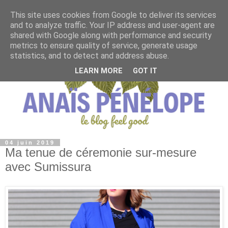
This site uses cookies from Google to deliver its services
and to analyze traffic. Your IP address and user-agent are
shared with Google along with performance and security
metrics to ensure quality of service, generate usage
statistics, and to detect and address abuse.
LEARN MORE
GOT IT
04 juin 2019
Ma tenue de céremonie sur-mesure
avec Sumissura