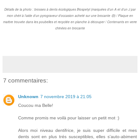
Détails de la photo : brosses à dents écologiques Biospetyl (marquées d'un A et d'un J par
mon chéri à l'aide d'un pyrograveur d'occasion acheté sur une brocante 😍) / Plaque en
marbre trouvée dans les poubelles et recyclée en planche à découper / Contenants en verre
chinées en brocante
7 commentaires:
Unknown
7 novembre 2019 à 21:05
Coucou ma Belle!
Comme promis me voilà pour laisser un petit mot :)
Alors moi niveau dentifrice, je suis super difficile et mes
dents sont en plus trés susceptibles, elles s'auto-abiment