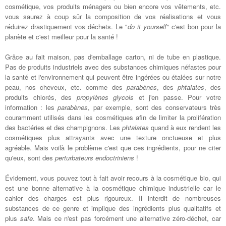
cosmétique, vos produits ménagers ou bien encore vos vêtements, etc.
vous saurez à coup sûr la composition de vos réalisations et vous
réduirez drastiquement vos déchets. Le "
do it yourself
" c'est bon pour la
planète et c'est meilleur pour la santé !
Grâce au fait maison, pas d'emballage carton, ni de tube en plastique.
Pas de produits industriels avec des substances chimiques néfastes pour
la santé et l'environnement qui peuvent être ingérées ou étalées sur notre
peau, nos cheveux, etc. comme des
parabènes
, des
phtalates
, des
produits chlorés, des
propylènes
glycols
et j'en passe. Pour votre
information : les
parabènes
, par exemple, sont des conservateurs très
couramment utilisés dans les cosmétiques afin de limiter la prolifération
des bactéries et des champignons. Les
phtalates
quand à eux rendent les
cosmétiques plus attrayants avec une texture onctueuse et plus
agréable. Mais voilà le problème c'est que ces ingrédients, pour ne citer
qu'eux, sont des
perturbateurs endoctriniens
!
Évidement, vous pouvez tout à fait avoir recours à la cosmétique bio, qui
est une bonne alternative à la cosmétique chimique industrielle car le
cahier des charges est plus rigoureux. Il interdit de nombreuses
substances de ce genre et implique des ingrédients plus qualitatifs et
plus
safe
. Mais ce n'est pas forcément une alternative zéro-déchet, car