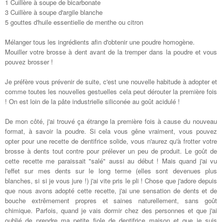
1 Cuillère à soupe de bicarbonate
3 Cuillère à soupe d'argile blanche
5 gouttes d'huile essentielle de menthe ou citron
Mélanger tous les ingrédients afin d'obtenir une poudre homogène.
Mouiller votre brosse à dent avant de la tremper dans la poudre et vous
pouvez brosser !
Je préfère vous prévenir de suite, c'est une nouvelle habitude à adopter et
comme toutes les nouvelles gestuelles cela peut dérouter la première fois
! On est loin de la pâte industrielle siliconée au goût acidulé !
De mon côté, j'ai trouvé ça étrange la première fois à cause du nouveau
format, à savoir la poudre. Si cela vous gêne vraiment, vous pouvez
opter pour une recette de dentifrice solide, vous n'aurez qu'à frotter votre
brosse à dents tout contre pour prélever un peu de produit. Le goût de
cette recette me paraissait "salé" aussi au début ! Mais quand j'ai vu
l'effet sur mes dents sur le long terme (elles sont devenues plus
blanches, si si je vous jure !) j'ai vite pris le pli ! Chose que j'adore depuis
que nous avons adopté cette recette, j'ai une sensation de dents et de
bouche extrêmement propres et saines naturellement, sans goût
chimique. Parfois, quand je vais dormir chez des personnes et que j'ai
oublié de prendre ma petite fiole de dentifrice maison et que je suis