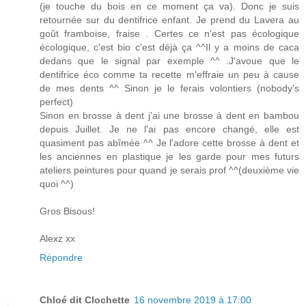
(je touche du bois en ce moment ça va). Donc je suis
retournée sur du dentifrice enfant. Je prend du Lavera au
goût framboise, fraise . Certes ce n'est pas écologique
écologique, c'est bio c'est déjà ça ^^Il y a moins de caca
dedans que le signal par exemple ^^ .J'avoue que le
dentifrice éco comme ta recette m'effraie un peu à cause
de mes dents ^^ Sinon je le ferais volontiers (nobody's
perfect)
Sinon en brosse à dent j'ai une brosse à dent en bambou
depuis Juillet. Je ne l'ai pas encore changé, elle est
quasiment pas abîmée ^^ Je l'adore cette brosse à dent et
les anciennes en plastique je les garde pour mes futurs
ateliers peintures pour quand je serais prof ^^(deuxième vie
quoi ^^)
Gros Bisous!
Alexz xx
Répondre
Chloé dit Clochette
16 novembre 2019 à 17:00