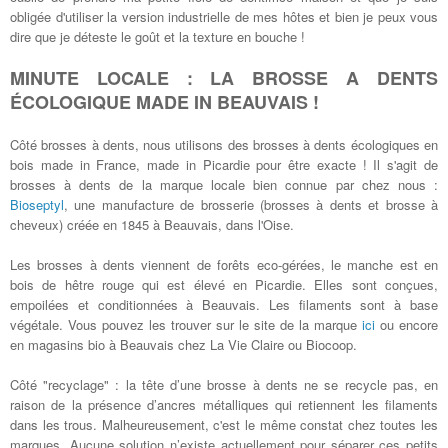
obligée d'utiliser la version industrielle de mes hôtes et bien je peux vous
dire que je déteste le goût et la texture en bouche !
MINUTE LOCALE : LA BROSSE A DENTS
ÉCOLOGIQUE MADE IN BEAUVAIS !
Côté brosses à dents, nous utilisons des brosses à dents écologiques en
bois made in France, made in Picardie pour être exacte ! Il s'agit de
brosses à dents de la marque locale bien connue par chez nous :
Bioseptyl
, une manufacture de brosserie (brosses à dents et brosse à
cheveux) créée en 1845 à Beauvais, dans l'Oise.
Les brosses à dents viennent de forêts eco-gérées, le manche est en
bois de hêtre rouge qui est élevé en Picardie. Elles sont conçues,
empoilées et conditionnées à Beauvais. Les filaments sont à base
végétale. Vous pouvez les trouver sur le site de la marque
ici
ou encore
en magasins bio à Beauvais chez La Vie Claire ou Biocoop.
Côté "recyclage" : la tête d’une brosse à dents ne se recycle pas, en
raison de la présence d’ancres métalliques qui retiennent les filaments
dans les trous. Malheureusement, c'est le même constat chez toutes les
marques. Aucune solution n’existe actuellement pour séparer ces petits