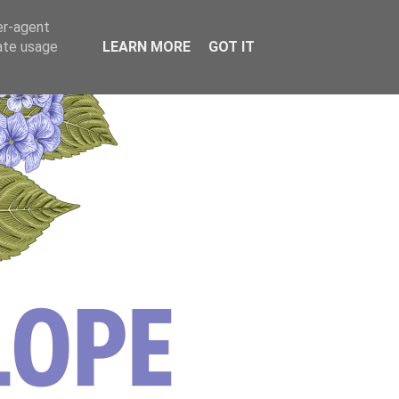
er-agent
rate usage
LEARN MORE
GOT IT