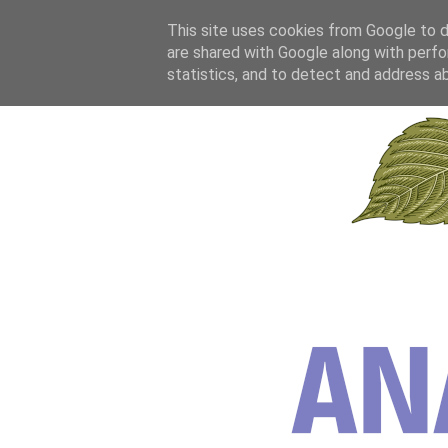
This site uses cookies from Google to de
are shared with Google along with perfo
statistics, and to detect and address a