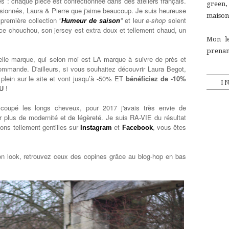
es : chaque pièce est confectionnée dans des ateliers français.
green
passionnés, Laura & Pierre que j'aime beaucoup. Je suis heureuse
maison,
r première collection
"
"
et leur
e-shop
soient
Humeur de saison
ce chouchou, son jersey est extra doux et tellement chaud, un
Mon le
prenant
elle marque, qui selon moi est LA marque à suivre de près et
ommande. D'ailleurs, si vous souhaitez découvrir Laura Begot,
 plein sur le site et vont jusqu’à -50% ET
bénéficiez de -10%
I
AU
!
coupé les longs cheveux, pour 2017 j'avais très envie de
 plus de modernité et de légèreté. Je suis RA-VIE du résultat
ions tellement gentilles sur
et
, vous êtes
Instagram
Facebook
on look, retrouvez ceux des copines grâce au blog-hop en bas