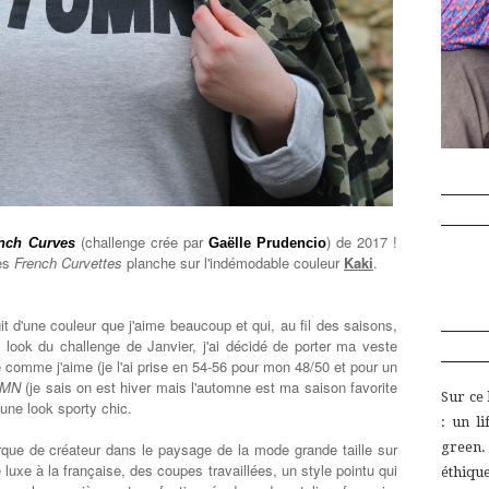
(challenge crée par
) de 2017 !
nch Curves
Gaëlle Prudencio
des
French Curvettes
planche sur l'indémodable couleur
Kaki
.
it d'une couleur que j'aime beaucoup et qui, au fil des saisons,
look du challenge de Janvier, j'ai décidé de porter ma veste
 comme j'aime (je l'ai prise en 54-56 pour mon 48/50 et pour un
UMN
(je sais on est hiver mais l'automne est ma saison favorite
Sur ce
une look sporty chic.
:
un
l
green
rque de créateur dans le paysage de la mode grande taille sur
le luxe à la française, des coupes travaillées, un style pointu qui
éthiq