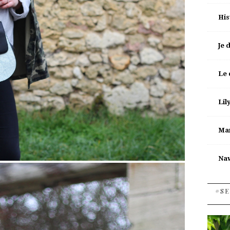
His
Je 
Le 
Lil
Man
Na
#SE