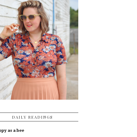
DAILY READINGS
py as a bee