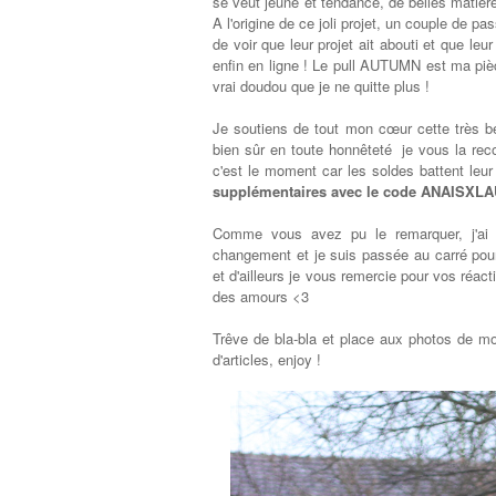
se veut jeune et tendance, de belles matièr
A l'origine de ce joli projet, un couple de 
de voir que leur projet ait abouti et que leu
enfin en ligne ! Le pull AUTUMN est ma piè
vrai doudou que je ne quitte plus !
Je soutiens de tout mon cœur cette très b
bien sûr en toute honnêteté je vous la rec
c'est le moment car les soldes battent leur
supplémenta
ires avec le code ANAISXL
Comme vous avez pu le remarquer, j'ai 
changement et je suis passée au carré pour
et d'ailleurs je vous remercie pour vos réact
des amours <3
Trêve de bla-bla et place aux photos de m
d'articles, enjoy !