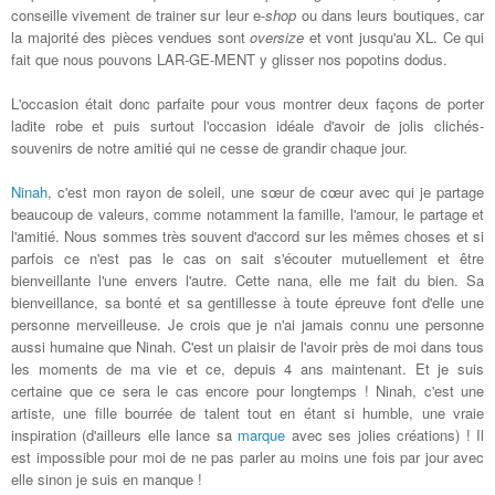
conseille vivement de trainer sur leur e-
shop
ou dans leurs boutiques, car
la majorité des pièces vendues sont
oversize
et vont jusqu'au XL. Ce qui
fait que nous pouvons LAR-GE-MENT y glisser nos popotins dodus.
L'occasion était donc parfaite pour vous montrer deux façons de porter
ladite robe et puis surtout l'occasion idéale d'avoir de jolis clichés-
souvenirs de notre amitié qui ne cesse de grandir chaque jour.
Ninah
, c'est mon rayon de soleil, une sœur de cœur avec qui je partage
beaucoup de valeurs, comme notamment la famille, l'amour, le partage et
l'amitié. Nous sommes très souvent d'accord sur les mêmes choses et si
parfois ce n'est pas le cas on sait s'écouter mutuellement et être
bienveillante l'une envers l'autre. Cette nana, elle me fait du bien. Sa
bienveillance, sa bonté et sa gentillesse à toute épreuve font d'elle une
personne merveilleuse. Je crois que je n'ai jamais connu une personne
aussi humaine que Ninah. C'est un plaisir de l'avoir près de moi dans tous
les moments de ma vie et ce, depuis 4 ans maintenant. Et je suis
certaine que ce sera le cas encore pour longtemps ! Ninah, c'est une
artiste, une fille bourrée de talent tout en étant si humble, une vraie
inspiration (d'ailleurs elle lance sa
marque
avec ses jolies créations) ! Il
est impossible pour moi de ne pas parler au moins une fois par jour avec
elle sinon je suis en manque !