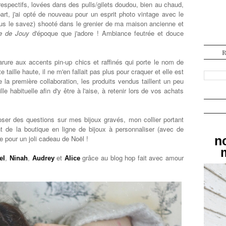
respectifs, lovées dans des pulls/gilets doudou, bien au chaud,
art, j'ai opté de nouveau pour un esprit photo vintage avec le
vous le savez) shooté dans le grenier de ma maison ancienne et
le de Jouy
d'époque que j'adore ! Ambiance feutrée et douce
parure aux accents pin-up chics et raffinés qui porte le nom de
e taille haute, il ne m'en fallait pas plus pour craquer et elle est
 la première collaboration, les produits vendus taillent un peu
lle habituelle afin d'y être à l'aise, à retenir lors de vos achats
ser des questions sur mes bijoux gravés, mon collier portant
t de la boutique en ligne de bijoux à personnaliser (avec de
te pour un joli cadeau de Noël !
n
,
,
et
grâce au blog hop fait avec amour
el
Ninah
Audrey
Alice