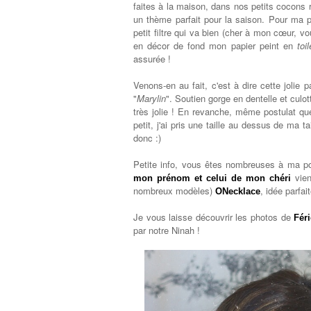
faites à la maison, dans nos petits cocons 
un thème parfait pour la saison. Pour ma p
petit filtre qui va bien (cher à mon cœur, 
en décor de fond mon papier peint en
toi
assurée !
Venons-en au fait, c'est à dire cette jolie 
"
Marylin
". Soutien gorge en dentelle et culott
très jolie ! En revanche, même postulat que
petit, j'ai pris une taille au dessus de ma tai
donc :)
Petite info, vous êtes nombreuses à ma po
vien
mon prénom et celui de mon chéri
nombreux modèles)
, idée parfai
ONecklace
Je vous laisse découvrir les photos de
Féri
par notre Ninah !