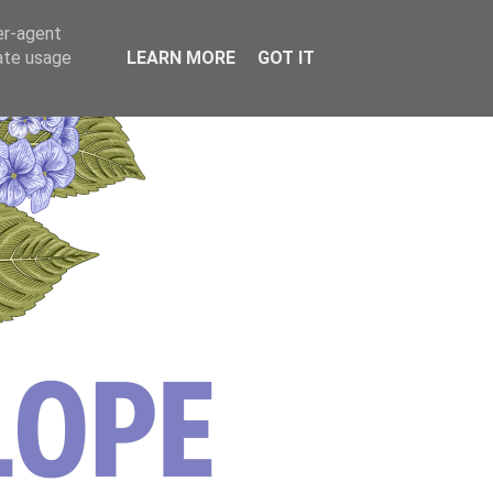
er-agent
rate usage
LEARN MORE
GOT IT