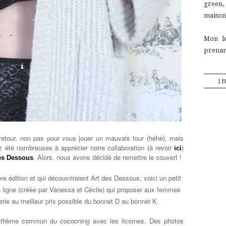
green
maison,
Mon le
prenant
I
etour, non pas pour vous jouer un mauvais tour (héhé), mais
ez été nombreuses à apprécier notre collaboration (à revoir
)
ici
. Alors, nous avons décidé de remettre le couvert !
es Dessous
ère édition et qui découvriraient Art des Dessous, voici un petit
n ligne (créée par Vanessa et Cécile) qui proposer aux femmes
gerie au meilleur prix
possible du bonnet D au bonnet K.
 le thème commun du
cocooning
avec les licornes. Des photos