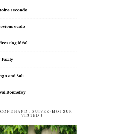
toire seconde
deviens ecolo
dressing idéal
y Fairly
go and Salt
wal Bonnefoy
CONDHAND : SUIVEZ-MOI SUR
VINTED !