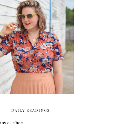
DAILY READINGS
py as a bee