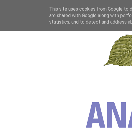
This site uses cookies from Google to de
are shared with Google along with perfo
statistics, and to detect and address a