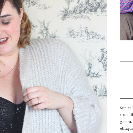
Sur ce
:
un
l
green
éthiq