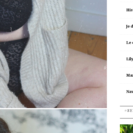
His
Je 
Le 
Lil
Man
Na
#SE